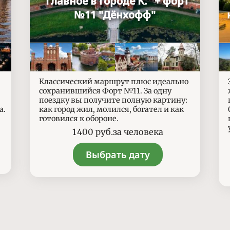
"Главное в городе К." + форт
№11 "Дёнхофф"
Классический маршрут плюс идеально
сохранившийся Форт №11. За одну
поездку вы получите полную картину:
а.
как город жил, молился, богател и как
готовился к обороне.
Цены
1 400
руб.
за человека
Выбрать дату