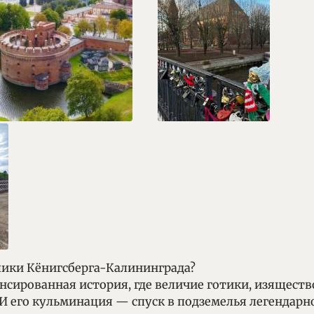
 лики Кёнигсберга-Калининграда?
сированная история, где величие готики, изяществ
И его кульминация — спуск в подземелья легендарн