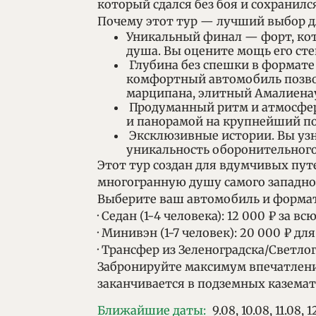
который сдался без боя и сохранилс
Почему этот тур — лучший выбор д
Уникальный финал — форт, кото
душа. Вы оцените мощь его ст
Глубина без спешки в формате 
комфортный автомобиль позвол
марципана, элитный Амалиенау
Продуманный ритм и атмосфер
и панорамой на крупнейший по
Эксклюзивные истории. Вы узна
уникальность оборонительного
Этот тур создан для вдумчивых пут
многогранную душу самого западног
Выберите ваш автомобиль и формат
· Седан (1-4 человека): 12 000 ₽ за 
· Минивэн (1-7 человек): 20 000 ₽ д
· Трансфер из Зеленоградска/Светлог
Забронируйте максимум впечатлений
заканчивается в подземных каземат
Ближайшие даты
:
9.08
,
10.08
,
11.08
,
1