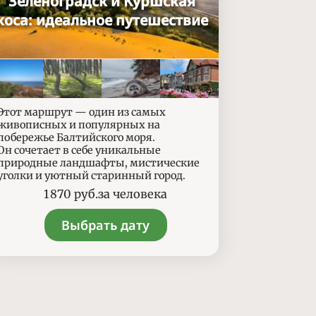
Зеленоградск и Куршская
коса: идеальное путешествие
Этот маршрут — один из самых
живописных и популярных на
побережье Балтийского моря.
Он сочетает в себе уникальные
природные ландшафты, мистические
уголки и уютный старинный город.
Цены
1 870
руб.
за человека
Выбрать дату