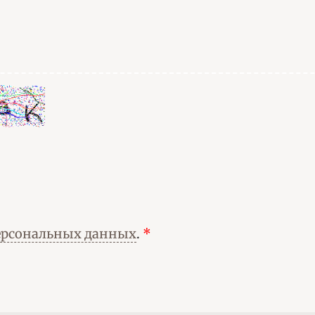
ерсональных данных
.
*