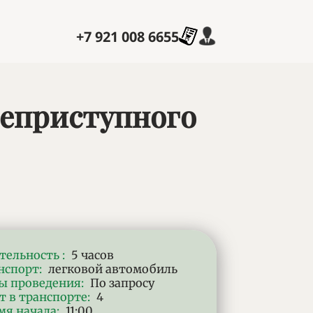
+7 921 008 6655
неприступного
актеристики
тельность
:
5 часов
нспорт
:
легковой автомобиль
ы проведения
:
По запросу
т в транспорте
:
4
мя начала
:
11:00