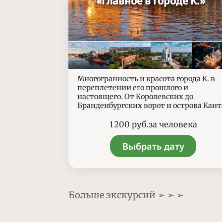
«Главное в городе К.»
Многогранность и красота города К. в
переплетении его прошлого и
настоящего. От Королевских до
Бранденбургских ворот и острова Кант
Цены
1 200
руб.
за человека
Выбрать дату
Больше экскурсий ➢ ➢ ➢