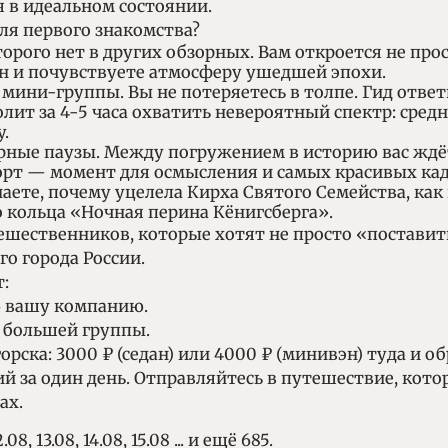
я в идеальном состоянии.
ля первого знакомства?
рого нет в других обзорных. Вам откроется не прос
ен и почувствуете атмосферу ушедшей эпохи.
мини-группы. Вы не потеряетесь в толпе. Гид ответ
ит за 4-5 часа охватить невероятный спектр: сред
.
ные паузы. Между погружением в историю вас ждё
рт — момент для осмысления и самых красивых кад
ете, почему уцелела Кирха Святого Семейства, как 
 кольца «Ночная перина Кёнигсберга».
ешественников, которые хотят не просто «поставит
о города России.
:
всю вашу компанию.
ля большей группы.
орска: 3000 ₽ (седан) или 4000 ₽ (минивэн) туда и об
 за один день. Отправляйтесь в путешествие, котор
ах.
2.08
,
13.08
,
14.08
,
15.08
... и ещё 685.