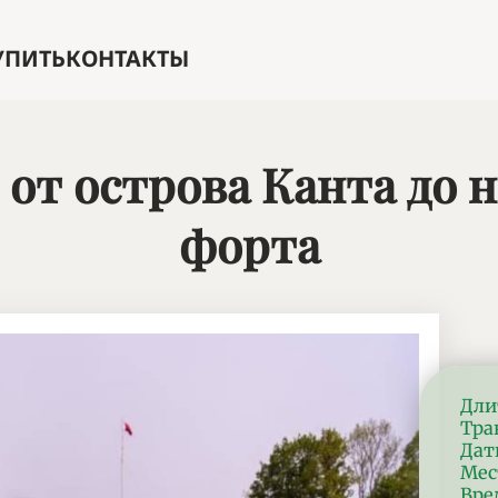
УПИТЬ
КОНТАКТЫ
 от острова Канта до 
форта
Хар
Дли
Тра
Дат
Мес
Вре