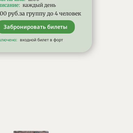
писание
:
каждый день
имость билетов:
000
руб.
за группу до 4 человек
Забронировать билеты
ключено:
входной билет в форт