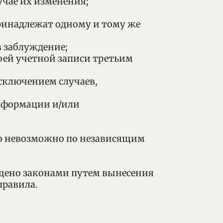
учае их изменения;
 принадлежат одному и тому же
в заблуждение;
своей учетной записи третьим
исключением случаев,
информации и/или
это невозможно по независящим
ещено законами путем вынесения
правила.