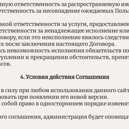
полную ответственность за распространяемую 
ветственность за несовпадение ожидаемых Поль
какой ответственности за услуги, предоставля
ветственности за ненадлежащее исполнение ил
овору, если это неисполнение явилось следств
 после заключения настоящего Договора.
алась невозможность исполнения обязательств п
ступлении и прекращении обстоятельств, пре
асов.
4. Условия действия Соглашения
т в силу при любом использовании данного сайт
вовать при появлении его новой версии.
а собой право в одностороннем порядке изменя
ого соглашения, администрация будет оповеща