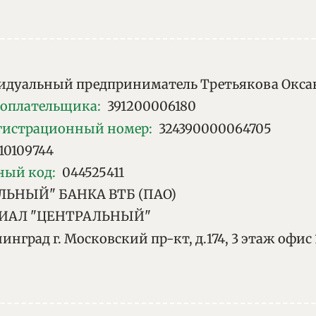
дуальный предприниматель Третьякова Окса
гоплательщика
:
391200006180
егистрационный номер
:
324390000064705
10109744
ный код
:
044525411
ЬНЫЙ" БАНКА ВТБ (ПАО)
ИАЛ "ЦЕНТРАЛЬНЫЙ"
инград г. Московский пр-кт, д.174, 3 этаж офис 