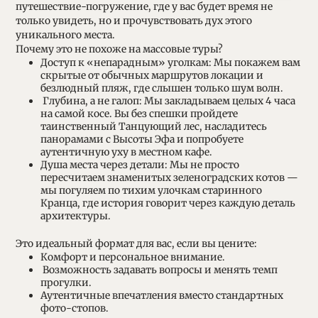
путешествие-погружение, где у вас будет время не
только увидеть, но и прочувствовать дух этого
уникального места.
Почему это не похоже на массовые туры?
Доступ к «непарадным» уголкам: Мы покажем вам
скрытые от обычных маршрутов локации и
безлюдный пляж, где слышен только шум волн.
Глубина, а не галоп: Мы закладываем целых 4 часа
на самой косе. Вы без спешки пройдете
таинственный Танцующий лес, насладитесь
панорамами с Высоты Эфа и попробуете
аутентичную уху в местном кафе.
Душа места через детали: Мы не просто
пересчитаем знаменитых зеленоградских котов —
мы погуляем по тихим улочкам старинного
Кранца, где история говорит через каждую деталь
архитектуры.
Это идеальный формат для вас, если вы цените:
Комфорт и персональное внимание.
Возможность задавать вопросы и менять темп
прогулки.
Аутентичные впечатления вместо стандартных
фото-стопов.