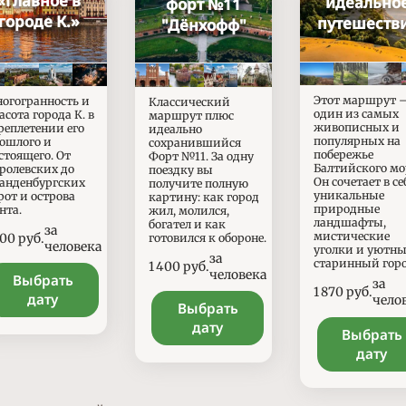
«Главное в
идеально
форт №11
городе К.»
путешеств
"Дёнхофф"
Этот маршрут 
огогранность и
Классический
один из самых
асота города К. в
маршрут плюс
живописных и
реплетении его
идеально
популярных на
ошлого и
сохранившийся
побережье
стоящего. От
Форт №11. За одну
Балтийского мо
ролевских до
поездку вы
Он сочетает в се
анденбургских
получите полную
уникальные
рот и острова
картину: как город
природные
нта.
жил, молился,
ландшафты,
богател и как
за
мистические
ены
200
руб.
готовился к обороне.
человека
уголки и уютн
за
старинный горо
Цены
1 400
руб.
человека
Выбрать
за
Цены
1 870
руб.
дату
чело
Выбрать
дату
Выбрать
дату