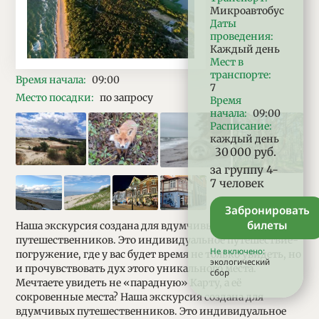
Микроавтобус
Даты
проведения
:
Каждый день
Мест в
транспорте
:
Время начала
:
09:00
7
Место посадки:
по запросу
Время
начала
:
09:00
Расписание
:
каждый день
Стоимость
30 000
руб.
билетов:
за группу 4-
7 человек
Забронировать
билеты
Наша экскурсия создана для вдумчивых
путешественников. Это индивидуальное путешествие-
Не включено:
погружение, где у вас будет время не только увидеть, но
экологический
и прочувствовать дух этого уникального места.
сбор
Мечтаете увидеть не «парадную» Карту, а её
сокровенные места? Наша экскурсия создана для
вдумчивых путешественников. Это индивидуальное