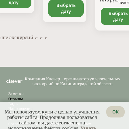
дату
чело
Выбрать
дату
Выбрать
дату
ьше экскурсий ➢ ➢ ➢
Компания Клевер - организатор увлекательных
экскурсий по Калининградской области
Заметки
Отзывы
Виды
Направления
OK
Мы используем куки с целью улучшения
Телефон +7 921 008 6655
работы сайта. Продолжая пользоваться
Пользовательское соглашение
сайтом, вы даете согласие на
Согласие на обработку персональных данных
использование файлов cookies.
Узнать