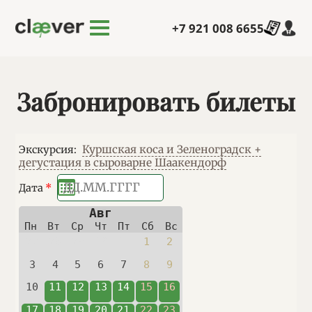
Перейти к основному содержанию
+7 921 008 6655
Забронировать билеты
Куршская коса и Зеленоградск +
Экскурсия
:
дегустация в сыроварне Шаакендорф
Дата
*
Авг
Пн
Вт
Ср
Чт
Пт
Сб
Вс
27
28
29
30
31
1
2
3
4
5
6
7
8
9
10
11
12
13
14
15
16
17
18
19
20
21
22
23