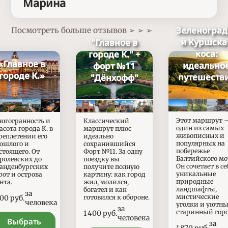
Марина
Зеленоград
Посмотреть больше отзывов ➢ ➢ ➢
и Куршска
"Главное в
коса:
городе К." +
«Главное в
идеально
форт №11
городе К.»
путешеств
"Дёнхофф"
Этот маршрут 
огогранность и
Классический
один из самых
асота города К. в
маршрут плюс
живописных и
реплетении его
идеально
популярных на
ошлого и
сохранившийся
побережье
стоящего. От
Форт №11. За одну
Балтийского мо
ролевских до
поездку вы
Он сочетает в се
анденбургских
получите полную
уникальные
рот и острова
картину: как город
природные
нта.
жил, молился,
ландшафты,
богател и как
за
мистические
ены
200
руб.
готовился к обороне.
человека
уголки и уютн
за
старинный горо
Цены
1 400
руб.
человека
Выбрать
за
Цены
1 870
руб.