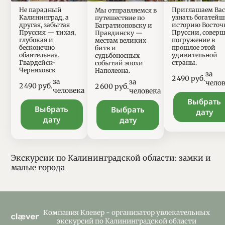
Не парадный
Приглашаем Вас
Мы отправляемся в
Калининград, а
узнать богатей
путешествие по
другая, забытая
историю Восточ
Багратионовску и
Пруссия — тихая,
Пруссии, совер
Правдинску —
глубокая и
погружение в
местам великих
бесконечно
прошлое этой
битв и
обаятельная.
удивительной
судьбоносных
Гвардейск-
страны.
событий эпохи
Черняховск
Наполеона.
за
Цены
2 490
руб.
за
за
чело
Цены
2 490
руб.
Цены
2 600
руб.
человека
человека
Выбрать
Выбрать
Выбрать
дату
дату
дату
Экскурсии по Калининградской области: замки и
малые города
Компания Клевер - организатор увлекательных
экскурсий по Калининградской области